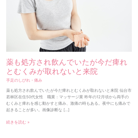
ん
で
い
た
が
今
だ
痺
れ
薬も処方され飲んでいたが今だ痺れ
と
とむくみが取れないと来院
む
く
手足のしびれ・痛み
み
が
薬も処方され飲んでいたが今だ痺れとむくみが取れないと来院 仙台市
取
若林区在住50代女性 職業：マッサージ業 昨年の12月頃から両手の
れ
むくみと痺れを感じ動かすと痛み、激痛の時もある。夜中にも痛みで
な
起きることが多い。画像診断な […]
い
と
続きを読む »
来
院