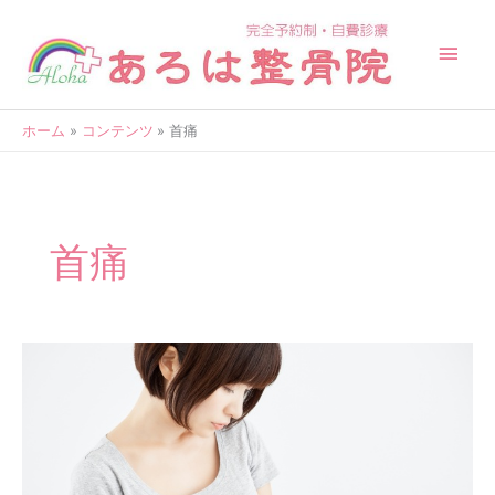
内
メ
容
を
イ
ス
キ
ン
ッ
ホーム
コンテンツ
首痛
メ
プ
ニ
ュ
首痛
ー
薬
も
処
方
さ
れ
飲