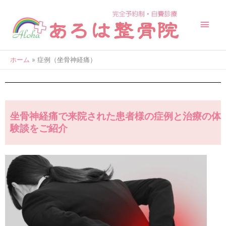
内
メ
容
を
イ
ス
キ
ン
ッ
ホーム
症例（坐骨神経痛）
メ
プ
ニ
ュ
坐骨神経痛で来院された患者様の症例と治療の体
験談をご紹介
ー