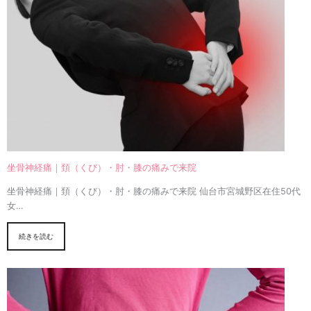
坐骨神経痛｜頚（くび）・肘・膝の痛みで来院
坐骨神経痛｜頚（くび）・肘・膝の痛みで来院 仙台市宮城野区在住50代
女…
続きを読む