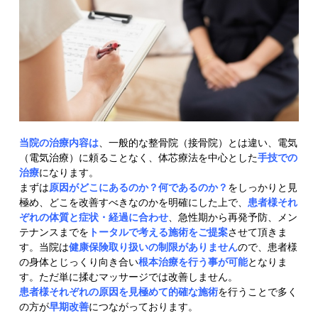
当院の治療内容は
、一般的な整骨院（接骨院）とは違い、電気
（電気治療）に頼ることなく、体芯療法を中心とした
手技での
治療
になります。
まずは
原因がどこにあるのか？何であるのか？
をしっかりと見
極め、どこを改善すべきなのかを明確にした上で、
患者様それ
ぞれの体質と症状・経過に合わせ
、急性期から再発予防、メン
テナンスまでを
トータルで考える施術をご提案
させて頂きま
す。当院は
健康保険取り扱いの制限がありません
ので、患者様
の身体とじっくり向き合い
根本治療を行う事が可能
となりま
す。ただ単に揉むマッサージでは改善しません。
患者様それぞれの原因を見極めて的確な施術
を行うことで多く
の方が
早期改善
につながっております。