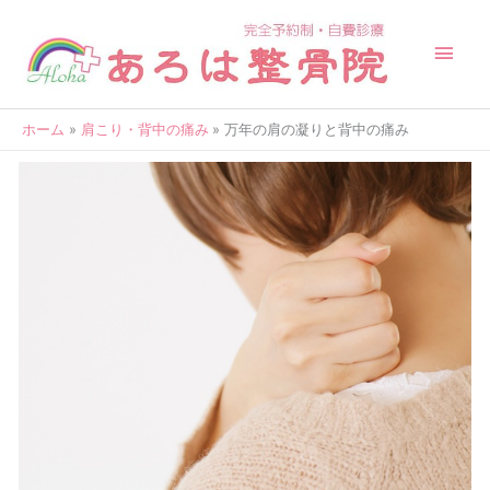
内
メ
容
を
イ
ス
キ
ン
ッ
ホーム
肩こり・背中の痛み
万年の肩の凝りと背中の痛み
メ
プ
ニ
ュ
ー